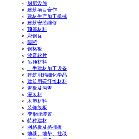
厨房设施
建筑项目合作
建材生产加工机械
建筑安装维修
顶篷材料
彩钢瓦
隔断
钢格板
波音软片
吊顶材料
二手建材加工设备
建筑用精细化学品
建筑用碳纤维材料
盖板及沟盖
灌浆料
木塑材料
装饰线板
变形缝装置
特种建材
网格板及格栅板
地毯、地垫、挂毯