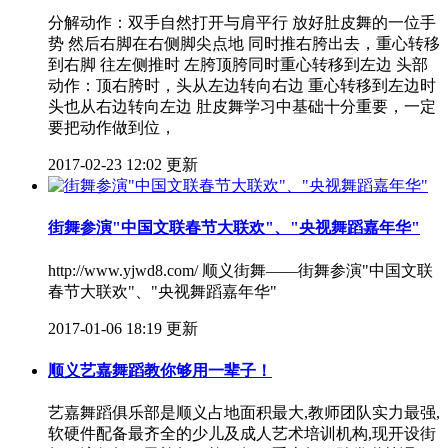
分解动作：双手自然打开与肩平行 放好肚皮舞的一位手
势 然后右脚在右侧脚尖点地 同时推右胯出去，重心转移
到右脚 往左侧推时 左胯顶胯同时重心转移到左边 头部
动作：顶右胯时，头从左边转向右边 重心转移到左边时
头也从右边转向左边 肚皮舞学习中基础十分重要，一定
要把动作做到位，
2017-02-23 12:02 更新
街舞参演"中国文联春节大联欢"、"央视舞蹈嘉年华"
http://www.yjwd8.com/ 顺义街舞——街舞参演"中国文联
春节大联欢"、"央视舞蹈嘉年华"
2017-01-06 18:19 更新
顺义艺嘉舞蹈教你够用一辈子！
艺嘉舞蹈俱乐部是顺义占地面积最大,教师团队实力最强,
软硬件配备最齐全的少儿及成人艺术培训机构,现开设街