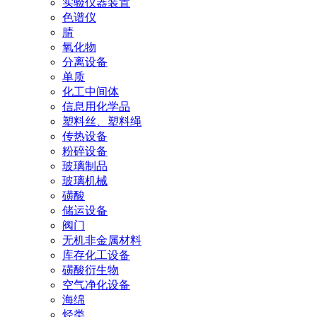
实验仪器装置
色谱仪
腈
氧化物
分离设备
单质
化工中间体
信息用化学品
塑料丝、塑料绳
传热设备
粉碎设备
玻璃制品
玻璃机械
磺酸
储运设备
阀门
无机非金属材料
库存化工设备
磺酸衍生物
空气净化设备
海绵
烃类