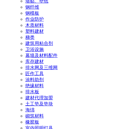
墙贴、壁纸
钢纤维
钢模板
作业防护
木质材料
塑料建材
梯类
建筑用粘合剂
卫浴设施
幕墙及材料配件
库存建材
排水网及三维网
匠作工具
涂料助剂
绝缘材料
排水板
建材代理加盟
土工垫及垫块
海绵
砌筑材料
橡胶板
室内照明灯具