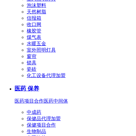
泡沫塑料
天然树脂
信报箱
收口网
橡胶管
煤气表
水暖五金
室外照明灯具
窗帘
锁具
瓷砖
化工设备代理加盟
医药 保养
医药项目合作
医药中间体
中成药
保健品代理加盟
保健项目合作
生物制品