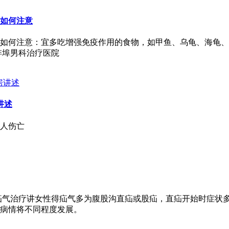
如何注意
如何注意：宜多吃增强免疫作用的食物，如甲鱼、乌龟、海龟、
蚌埠男科治疗医院
讲述
8人伤亡
疝气治疗讲女性得疝气多为腹股沟直疝或股疝，直疝开始时症状
病情将不同程度发展。