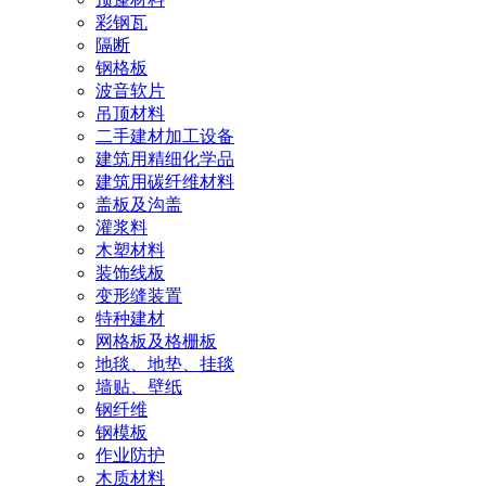
彩钢瓦
隔断
钢格板
波音软片
吊顶材料
二手建材加工设备
建筑用精细化学品
建筑用碳纤维材料
盖板及沟盖
灌浆料
木塑材料
装饰线板
变形缝装置
特种建材
网格板及格栅板
地毯、地垫、挂毯
墙贴、壁纸
钢纤维
钢模板
作业防护
木质材料