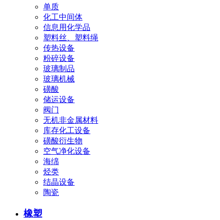
单质
化工中间体
信息用化学品
塑料丝、塑料绳
传热设备
粉碎设备
玻璃制品
玻璃机械
磺酸
储运设备
阀门
无机非金属材料
库存化工设备
磺酸衍生物
空气净化设备
海绵
烃类
结晶设备
陶瓷
橡塑