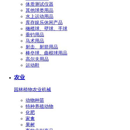
体质测试仪器
其他球类用品
水上运动用品
库存娱乐休闲产品
橄榄球、壁球、手球
垂钓用品
马术用品
射击、射箭用品
棒垒球、曲棍球用品
高尔夫用品
运动鞋
农业
园林植物
农业机械
动物种苗
特种养殖动物
化肥
家禽
果树