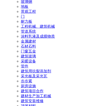
玻璃钢
地板
景观工程
门
耐力板
工程机械、建筑机械
管道系统
涂料乳液及成膜物质
金属建材
石材石料
门窗五金
建筑玻璃
采暖设备
管件
建筑用抗裂添加剂
采光板及采光瓦
步步紧
厨房设施
建筑项目合作
建材生产加工机械
建筑安装维修
顶篷材料