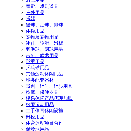
滑雪用品
舞蹈、戏剧道具
户外用品
乐器
篮球、足球、排球
体操用品
宠物及宠物用品
冰鞋、轮滑、滑板
羽毛球、网球用品
击剑、武术用品
举重用品
乒乓球用品
其他运动休闲用品
球类配套器材
裁判、计时、计步用具
按摩、保健器具
娱乐休闲产品代理加盟
极限运动用品
二手体育休闲设施
田径用品
体育运动项目合作
保龄球用品