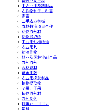
畜牧业副产品
工农业用塑料制品
农作物种子、种苗
家畜
二手农业机械
农林牧渔项目合作
动物原药材
动物提取物
工业用动植物油
农业用具
粮油作物
林业及园林业副产品
农药原药
园林资材
畜禽用药
农业用橡胶制品
植物提取物
坚果、干果
植物原药材
农药制剂
咖啡豆、可可豆
饲料