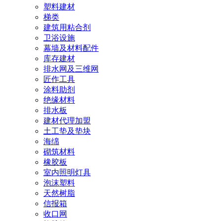
塑料建材
梯类
建筑用粘合剂
卫浴设施
幕墙及材料配件
库存建材
排水网及三维网
匠作工具
涂料助剂
绝缘材料
排水板
建材代理加盟
土工垫及垫块
海绵
砌筑材料
橡胶板
室内照明灯具
泡沫塑料
天然树脂
信报箱
收口网