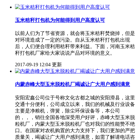
玉米秸秆打包机为何能得到用户高度认可
以前人们为了节省资源，就会将玉米秸秆焚烧掉，但是
对环境造成了一定的污染。自从玉米秸秆打包机出现
后，人们便合理利用秸秆带来利益。下面，河南玉米秸
秆打包机厂家给大家说说产品对环境的意义。
2017-09-19 12:04 更新
内蒙赤峰大型玉米脱粒机厂竭诚让广大用户感到满意
安阳宏鑫公司位于号称文化古都之城的安阳滑县，这里
交通十分便利，公司成立以来，我们的机械及行业设备
主要是净粮机，弹簧，除尘环保设备等，本公司
的，，，销往全国各地深受用户好评，赤峰大型玉米脱
粒机厂，内蒙大型玉米脱粒机厂也对我们的性能赞不绝
口。在国家对农机购置的大力支持下，我们更加的严把
质量关，竭诚让广大用户感到满意，如需了解请电话咨