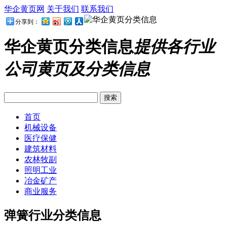
华企黄页网
关于我们
联系我们
分享到：
华企黄页分类信息
提供各行业
公司黄页及分类信息
首页
机械设备
医疗保健
建筑材料
农林牧副
照明工业
冶金矿产
商业服务
弹簧行业分类信息