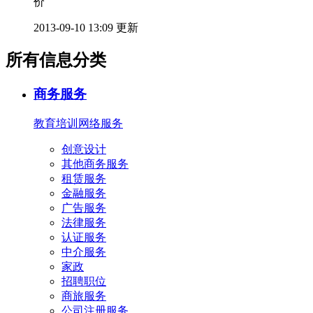
价
2013-09-10 13:09 更新
所有信息分类
商务服务
教育培训
网络服务
创意设计
其他商务服务
租赁服务
金融服务
广告服务
法律服务
认证服务
中介服务
家政
招聘职位
商旅服务
公司注册服务