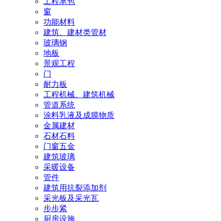
工程承包
窗
功能材料
建筑、建材类管材
玻璃钢
地板
景观工程
门
耐力板
工程机械、建筑机械
管道系统
涂料乳液及成膜物质
金属建材
石材石料
门窗五金
建筑玻璃
采暖设备
管件
建筑用抗裂添加剂
采光板及采光瓦
步步紧
厨房设施