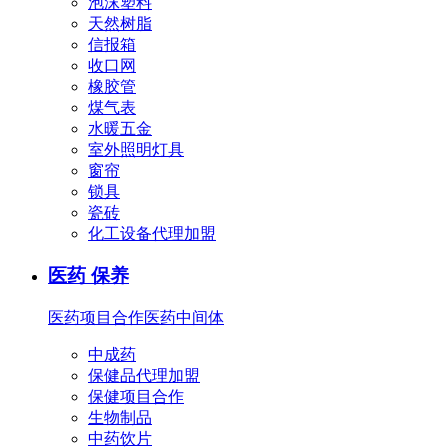
泡沫塑料
天然树脂
信报箱
收口网
橡胶管
煤气表
水暖五金
室外照明灯具
窗帘
锁具
瓷砖
化工设备代理加盟
医药 保养
医药项目合作
医药中间体
中成药
保健品代理加盟
保健项目合作
生物制品
中药饮片