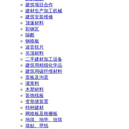
建筑项目合作
建材生产加工机械
建筑安装维修
顶篷材料
彩钢瓦
隔断
钢格板
波音软片
吊顶材料
二手建材加工设备
建筑用精细化学品
建筑用碳纤维材料
盖板及沟盖
灌浆料
木塑材料
装饰线板
变形缝装置
特种建材
网格板及格栅板
地毯、地垫、挂毯
墙贴、壁纸