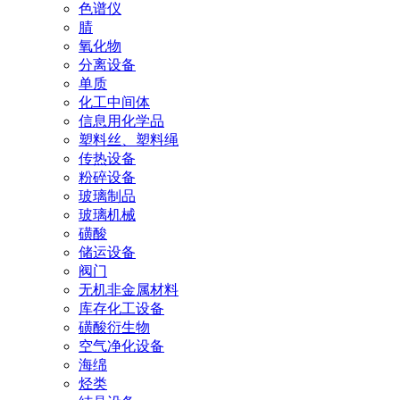
色谱仪
腈
氧化物
分离设备
单质
化工中间体
信息用化学品
塑料丝、塑料绳
传热设备
粉碎设备
玻璃制品
玻璃机械
磺酸
储运设备
阀门
无机非金属材料
库存化工设备
磺酸衍生物
空气净化设备
海绵
烃类