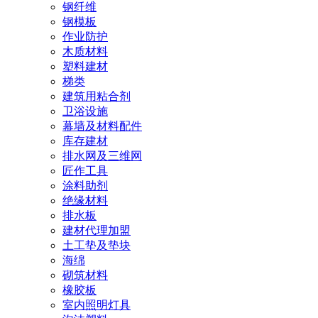
钢纤维
钢模板
作业防护
木质材料
塑料建材
梯类
建筑用粘合剂
卫浴设施
幕墙及材料配件
库存建材
排水网及三维网
匠作工具
涂料助剂
绝缘材料
排水板
建材代理加盟
土工垫及垫块
海绵
砌筑材料
橡胶板
室内照明灯具