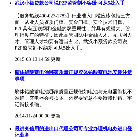
武汉小额贷款公司说P2P监管刻不容缓 可从5处入手
【服务热线400-027-1783】行业准入门槛应该包括三方
面：从业人员资质门槛、资金门槛、安全技术门槛。
P2P具有互联网和金融的双重属性，并具有规模大、管
理幅度广的特征，因此高管团队中金融人才、互联网人
才、管理人才均要有适当占比。武汉小额贷款公司说
P2P监管刻不容缓 可从5处入手。
2015-03-13 14:59 更新
胶体铅酸蓄电池哪家质量正规胶体铅酸蓄电池安装注意
事项
胶体铅酸蓄电池哪家质量正规假如电池与充电器衔接不
准确，充电器会被损坏，必定要留意不要衔接过错。牢
记衔接准确。
2014-11-24 00:00 更新
最讲究信用的进出口代理公司可专业办理机电办进口登
记业务