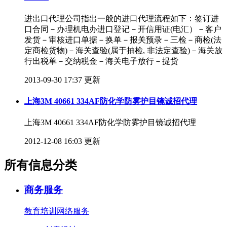
进出口代理公司指出一般的进口代理流程如下：签订进
口合同－办理机电办进口登记－开信用证(电汇）－客户
发货－审核进口单据－换单－报关预录－三检－商检(法
定商检货物)－海关查验(属于抽检, 非法定查验)－海关放
行出税单－交纳税金－海关电子放行－提货
2013-09-30 17:37 更新
上海3M 40661 334AF防化学防雾护目镜诚招代理
上海3M 40661 334AF防化学防雾护目镜诚招代理
2012-12-08 16:03 更新
所有信息分类
商务服务
教育培训
网络服务