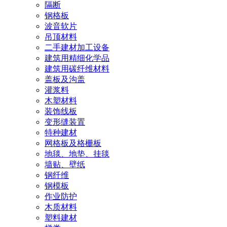
隔断
钢格板
波音软片
吊顶材料
二手建材加工设备
建筑用精细化学品
建筑用碳纤维材料
盖板及沟盖
灌浆料
木塑材料
装饰线板
变形缝装置
特种建材
网格板及格栅板
地毯、地垫、挂毯
墙贴、壁纸
钢纤维
钢模板
作业防护
木质材料
塑料建材