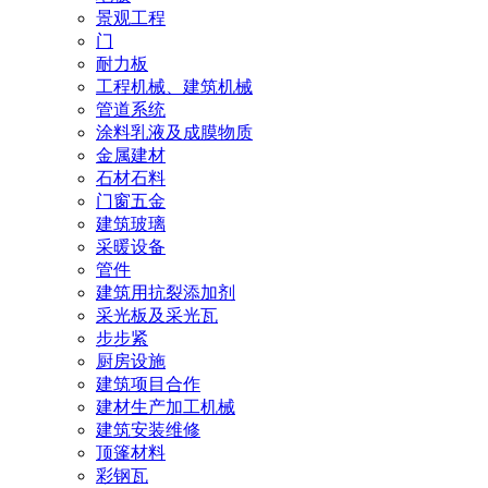
景观工程
门
耐力板
工程机械、建筑机械
管道系统
涂料乳液及成膜物质
金属建材
石材石料
门窗五金
建筑玻璃
采暖设备
管件
建筑用抗裂添加剂
采光板及采光瓦
步步紧
厨房设施
建筑项目合作
建材生产加工机械
建筑安装维修
顶篷材料
彩钢瓦