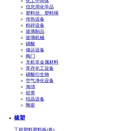
化工中间体
信息用化学品
塑料丝、塑料绳
传热设备
粉碎设备
玻璃制品
玻璃机械
磺酸
储运设备
阀门
无机非金属材料
库存化工设备
磺酸衍生物
空气净化设备
海绵
烃类
结晶设备
陶瓷
橡塑
工程塑料
塑料板(卷)