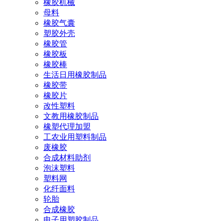
橡胶机械
母料
橡胶气囊
塑胶外壳
橡胶管
橡胶板
橡胶棒
生活日用橡胶制品
橡胶带
橡胶片
改性塑料
文教用橡胶制品
橡塑代理加盟
工农业用塑料制品
废橡胶
合成材料助剂
泡沫塑料
塑料网
化纤面料
轮胎
合成橡胶
电子用塑胶制品