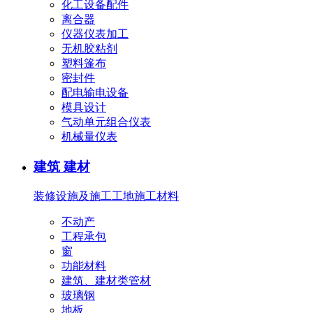
化工设备配件
离合器
仪器仪表加工
无机胶粘剂
塑料篷布
密封件
配电输电设备
模具设计
气动单元组合仪表
机械量仪表
建筑 建材
装修设施及施工
工地施工材料
不动产
工程承包
窗
功能材料
建筑、建材类管材
玻璃钢
地板