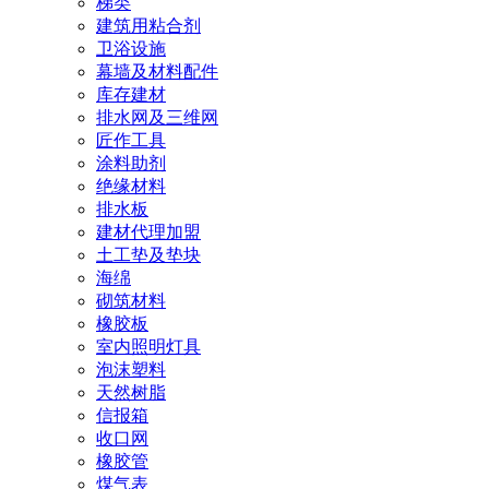
梯类
建筑用粘合剂
卫浴设施
幕墙及材料配件
库存建材
排水网及三维网
匠作工具
涂料助剂
绝缘材料
排水板
建材代理加盟
土工垫及垫块
海绵
砌筑材料
橡胶板
室内照明灯具
泡沫塑料
天然树脂
信报箱
收口网
橡胶管
煤气表