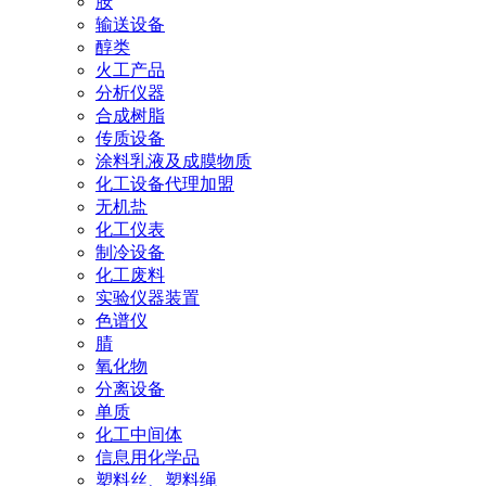
胺
输送设备
醇类
火工产品
分析仪器
合成树脂
传质设备
涂料乳液及成膜物质
化工设备代理加盟
无机盐
化工仪表
制冷设备
化工废料
实验仪器装置
色谱仪
腈
氧化物
分离设备
单质
化工中间体
信息用化学品
塑料丝、塑料绳