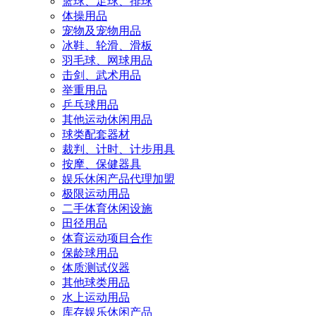
篮球、足球、排球
体操用品
宠物及宠物用品
冰鞋、轮滑、滑板
羽毛球、网球用品
击剑、武术用品
举重用品
乒乓球用品
其他运动休闲用品
球类配套器材
裁判、计时、计步用具
按摩、保健器具
娱乐休闲产品代理加盟
极限运动用品
二手体育休闲设施
田径用品
体育运动项目合作
保龄球用品
体质测试仪器
其他球类用品
水上运动用品
库存娱乐休闲产品