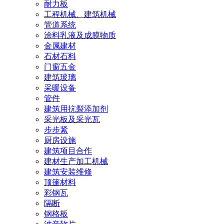
耐力板
工程机械、建筑机械
管道系统
涂料乳液及成膜物质
金属建材
石材石料
门窗五金
建筑玻璃
采暖设备
管件
建筑用抗裂添加剂
采光板及采光瓦
步步紧
厨房设施
建筑项目合作
建材生产加工机械
建筑安装维修
顶篷材料
彩钢瓦
隔断
钢格板