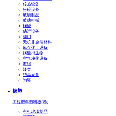
传热设备
粉碎设备
玻璃制品
玻璃机械
磺酸
储运设备
阀门
无机非金属材料
库存化工设备
磺酸衍生物
空气净化设备
海绵
烃类
结晶设备
陶瓷
橡塑
工程塑料
塑料板(卷)
有机玻璃制品