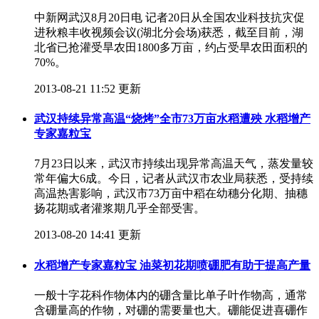
中新网武汉8月20日电 记者20日从全国农业科技抗灾促
进秋粮丰收视频会议(湖北分会场)获悉，截至目前，湖
北省已抢灌受旱农田1800多万亩，约占受旱农田面积的
70%。
2013-08-21 11:52 更新
武汉持续异常高温“烧烤”全市73万亩水稻遭殃 水稻增产
专家嘉粒宝
7月23日以来，武汉市持续出现异常高温天气，蒸发量较
常年偏大6成。今日，记者从武汉市农业局获悉，受持续
高温热害影响，武汉市73万亩中稻在幼穗分化期、抽穗
扬花期或者灌浆期几乎全部受害。
2013-08-20 14:41 更新
水稻增产专家嘉粒宝 油菜初花期喷硼肥有助于提高产量
一般十字花科作物体内的硼含量比单子叶作物高，通常
含硼量高的作物，对硼的需要量也大。硼能促进喜硼作