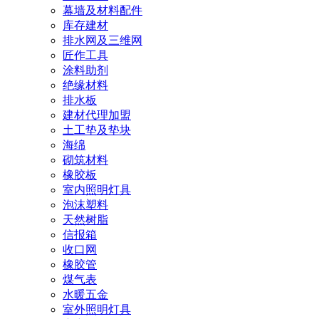
幕墙及材料配件
库存建材
排水网及三维网
匠作工具
涂料助剂
绝缘材料
排水板
建材代理加盟
土工垫及垫块
海绵
砌筑材料
橡胶板
室内照明灯具
泡沫塑料
天然树脂
信报箱
收口网
橡胶管
煤气表
水暖五金
室外照明灯具