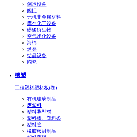
储运设备
阀门
无机非金属材料
库存化工设备
磺酸衍生物
空气净化设备
海绵
烃类
结晶设备
陶瓷
橡塑
工程塑料
塑料板(卷)
有机玻璃制品
废塑料
塑料异型材
塑料棒、塑料条
塑料管
橡胶密封制品