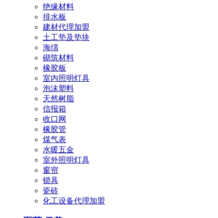
绝缘材料
排水板
建材代理加盟
土工垫及垫块
海绵
砌筑材料
橡胶板
室内照明灯具
泡沫塑料
天然树脂
信报箱
收口网
橡胶管
煤气表
水暖五金
室外照明灯具
窗帘
锁具
瓷砖
化工设备代理加盟