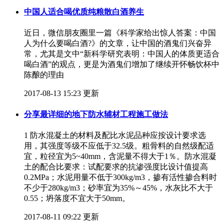
中国人适合喝优质纯粮散白酒养生
近日，微信朋友圈里一篇《科学家给出惊人答案：中国
人为什么要喝白酒?》的文章，让中国的酒鬼们兴奋异
常，尤其是文中“新科学研究表明：中国人的体质更适合
喝白酒”的观点，更是为酒鬼们增加了继续开怀畅饮杯中
陈酿的理由
2017-08-13 15:23 更新
分享最详细的地下防水辅材工程施工做法
1 防水混凝土的材料及配比水泥品种应按设计要求选
用，其强度等级不应低于32.5级。粗骨料的自然级配适
宜，粒径宜为5~40mm，含泥量不得大于1％。防水混凝
土的配合比要求：试配要求的抗渗强度比设计值提高
0.2MPa；水泥用量不低于300kg/m3，掺有活性掺合料时
不少于280kg/m3；砂率宜为35%～45%，水灰比不大于
0.55；坍落度不宜大于50mm。
2017-08-11 09:22 更新