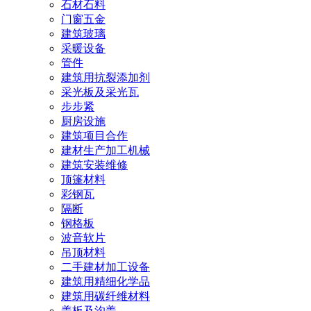
石材石料
门窗五金
建筑玻璃
采暖设备
管件
建筑用抗裂添加剂
采光板及采光瓦
步步紧
厨房设施
建筑项目合作
建材生产加工机械
建筑安装维修
顶篷材料
彩钢瓦
隔断
钢格板
波音软片
吊顶材料
二手建材加工设备
建筑用精细化学品
建筑用碳纤维材料
盖板及沟盖