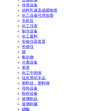
传质设备
涂料乳液及成膜物质
化工设备代理加盟
无机盐
化工仪表
制冷设备
化工废料
实验仪器装置
色谱仪
腈
氧化物
分离设备
单质
化工中间体
信息用化学品
塑料丝、塑料绳
传热设备
粉碎设备
玻璃制品
玻璃机械
磺酸