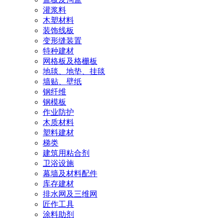
灌浆料
木塑材料
装饰线板
变形缝装置
特种建材
网格板及格栅板
地毯、地垫、挂毯
墙贴、壁纸
钢纤维
钢模板
作业防护
木质材料
塑料建材
梯类
建筑用粘合剂
卫浴设施
幕墙及材料配件
库存建材
排水网及三维网
匠作工具
涂料助剂