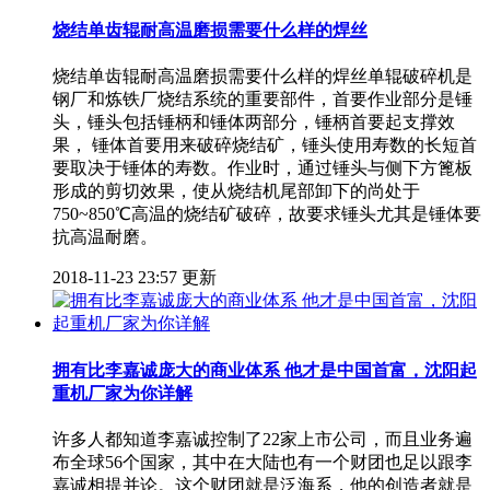
烧结单齿辊耐高温磨损需要什么样的焊丝
烧结单齿辊耐高温磨损需要什么样的焊丝单辊破碎机是
钢厂和炼铁厂烧结系统的重要部件，首要作业部分是锤
头，锤头包括锤柄和锤体两部分，锤柄首要起支撑效
果， 锤体首要用来破碎烧结矿，锤头使用寿数的长短首
要取决于锤体的寿数。作业时，通过锤头与侧下方篦板
形成的剪切效果，使从烧结机尾部卸下的尚处于
750~850℃高温的烧结矿破碎，故要求锤头尤其是锤体要
抗高温耐磨。
2018-11-23 23:57 更新
拥有比李嘉诚庞大的商业体系 他才是中国首富，沈阳起
重机厂家为你详解
许多人都知道李嘉诚控制了22家上市公司，而且业务遍
布全球56个国家，其中在大陆也有一个财团也足以跟李
嘉诚相提并论。这个财团就是泛海系，他的创造者就是