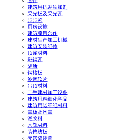
管件
建筑用抗裂添加剂
采光板及采光瓦
步步紧
厨房设施
建筑项目合作
建材生产加工机械
建筑安装维修
顶篷材料
彩钢瓦
隔断
钢格板
波音软片
吊顶材料
二手建材加工设备
建筑用精细化学品
建筑用碳纤维材料
盖板及沟盖
灌浆料
木塑材料
装饰线板
变形缝装置