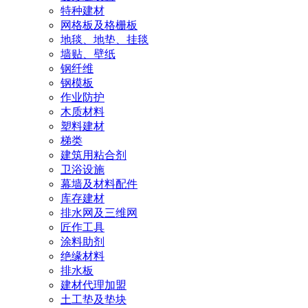
特种建材
网格板及格栅板
地毯、地垫、挂毯
墙贴、壁纸
钢纤维
钢模板
作业防护
木质材料
塑料建材
梯类
建筑用粘合剂
卫浴设施
幕墙及材料配件
库存建材
排水网及三维网
匠作工具
涂料助剂
绝缘材料
排水板
建材代理加盟
土工垫及垫块