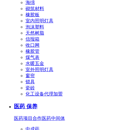
海绵
砌筑材料
橡胶板
室内照明灯具
泡沫塑料
天然树脂
信报箱
收口网
橡胶管
煤气表
水暖五金
室外照明灯具
窗帘
锁具
瓷砖
化工设备代理加盟
医药 保养
医药项目合作
医药中间体
中成药