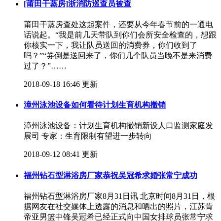
[莆田干蒸房]​浙消防巡查员被查
莆田干蒸房​查处这起案件，还要从今年春节前的一通电
话说起。“我是前几天带队到你们会所安全检查的，想跟
你核实一下，我让队员送回的消费券，你们收到了
吗？”“券倒是送回来了，你们几个队员当晚不是来消费
过了？”……
2018-09-18 16:46 更新
漳州泳池设备如何看待计划生育机构撤销
漳州泳池设备：​计划生育机构撤销新设人口监测家庭发
展司 专家：生育限制有望进一步转向
2018-09-12 08:41 更新
福州钻石型淋浴房厂家恭祝吴冠希求婚张常宁成功
福州钻石型淋浴房厂家8月31日讯 北京时间8月31日，根
据网友在社交媒体上透露的消息和晒出的照片，江苏肯
帝亚男篮中锋吴冠希已经正式向中国女排球员张常宁求