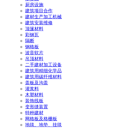
厨房设施
建筑项目合作
建材生产加工机械
建筑安装维修
顶篷材料
彩钢瓦
隔断
钢格板
波音软片
吊顶材料
二手建材加工设备
建筑用精细化学品
建筑用碳纤维材料
盖板及沟盖
灌浆料
木塑材料
装饰线板
变形缝装置
特种建材
网格板及格栅板
地毯、地垫、挂毯