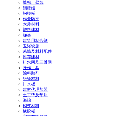
墙贴、壁纸
钢纤维
钢模板
作业防护
木质材料
塑料建材
梯类
建筑用粘合剂
卫浴设施
幕墙及材料配件
库存建材
排水网及三维网
匠作工具
涂料助剂
绝缘材料
排水板
建材代理加盟
土工垫及垫块
海绵
砌筑材料
橡胶板