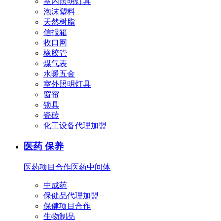
室内照明灯具
泡沫塑料
天然树脂
信报箱
收口网
橡胶管
煤气表
水暖五金
室外照明灯具
窗帘
锁具
瓷砖
化工设备代理加盟
医药 保养
医药项目合作
医药中间体
中成药
保健品代理加盟
保健项目合作
生物制品