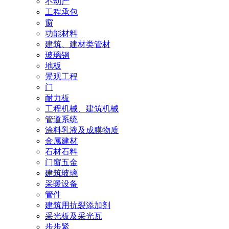
不动产
工程承包
窗
功能材料
建筑、建材类管材
玻璃钢
地板
景观工程
门
耐力板
工程机械、建筑机械
管道系统
涂料乳液及成膜物质
金属建材
石材石料
门窗五金
建筑玻璃
采暖设备
管件
建筑用抗裂添加剂
采光板及采光瓦
步步紧