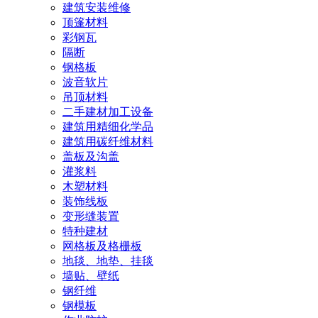
建筑安装维修
顶篷材料
彩钢瓦
隔断
钢格板
波音软片
吊顶材料
二手建材加工设备
建筑用精细化学品
建筑用碳纤维材料
盖板及沟盖
灌浆料
木塑材料
装饰线板
变形缝装置
特种建材
网格板及格栅板
地毯、地垫、挂毯
墙贴、壁纸
钢纤维
钢模板