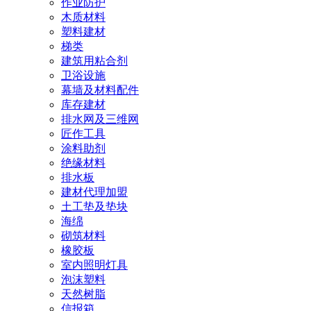
作业防护
木质材料
塑料建材
梯类
建筑用粘合剂
卫浴设施
幕墙及材料配件
库存建材
排水网及三维网
匠作工具
涂料助剂
绝缘材料
排水板
建材代理加盟
土工垫及垫块
海绵
砌筑材料
橡胶板
室内照明灯具
泡沫塑料
天然树脂
信报箱