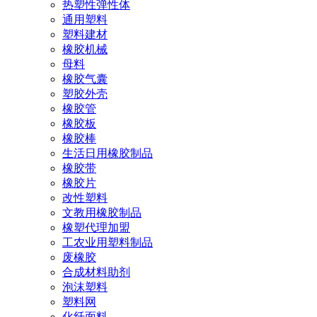
热塑性弹性体
通用塑料
塑料建材
橡胶机械
母料
橡胶气囊
塑胶外壳
橡胶管
橡胶板
橡胶棒
生活日用橡胶制品
橡胶带
橡胶片
改性塑料
文教用橡胶制品
橡塑代理加盟
工农业用塑料制品
废橡胶
合成材料助剂
泡沫塑料
塑料网
化纤面料