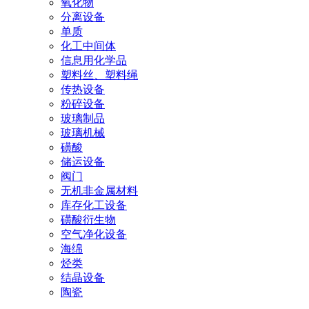
氧化物
分离设备
单质
化工中间体
信息用化学品
塑料丝、塑料绳
传热设备
粉碎设备
玻璃制品
玻璃机械
磺酸
储运设备
阀门
无机非金属材料
库存化工设备
磺酸衍生物
空气净化设备
海绵
烃类
结晶设备
陶瓷