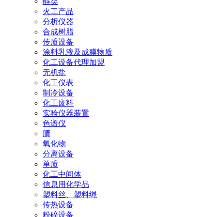
醇类
火工产品
分析仪器
合成树脂
传质设备
涂料乳液及成膜物质
化工设备代理加盟
无机盐
化工仪表
制冷设备
化工废料
实验仪器装置
色谱仪
腈
氧化物
分离设备
单质
化工中间体
信息用化学品
塑料丝、塑料绳
传热设备
粉碎设备