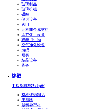
玻璃制品
玻璃机械
磺酸
储运设备
阀门
无机非金属材料
库存化工设备
磺酸衍生物
空气净化设备
海绵
烃类
结晶设备
陶瓷
橡塑
工程塑料
塑料板(卷)
有机玻璃制品
废塑料
塑料异型材