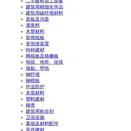
二手建材加工设备
建筑用精细化学品
建筑用碳纤维材料
盖板及沟盖
灌浆料
木塑材料
装饰线板
变形缝装置
特种建材
网格板及格栅板
地毯、地垫、挂毯
墙贴、壁纸
钢纤维
钢模板
作业防护
木质材料
塑料建材
梯类
建筑用粘合剂
卫浴设施
幕墙及材料配件
库存建材