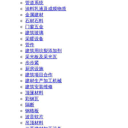
管道系统
涂料乳液及成膜物质
金属建材
石材石料
门窗五金
建筑玻璃
采暖设备
管件
建筑用抗裂添加剂
采光板及采光瓦
步步紧
厨房设施
建筑项目合作
建材生产加工机械
建筑安装维修
顶篷材料
彩钢瓦
隔断
钢格板
波音软片
吊顶材料