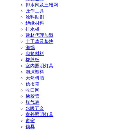
排水网及三维网
匠作工具
涂料助剂
绝缘材料
排水板
建材代理加盟
土工垫及垫块
海绵
砌筑材料
橡胶板
室内照明灯具
泡沫塑料
天然树脂
信报箱
收口网
橡胶管
煤气表
水暖五金
室外照明灯具
窗帘
锁具