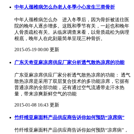
中年人颈椎病怎么办老人冬季小心发生三类骨折
中年人颈椎病怎么办 进入冬季后，因为骨折被送往医
院的晚年人逐步增多。这既和季节有关，一起也和晚年
人骨质疏松有关。从临床调查来看，以骨质疏松为病理
根底，晚年人在此刻最简单呈现三种骨折。
2015-05-19 00:00 更新
广东天奇亚麻凉席供应厂家分析透气散热凉席的功能
广东亚麻凉席供应厂家分析透气散热凉席的功能： 透气
散热凉席是采用了双层复合技术的多功能凉席，它据有
普通凉席的全部功能，还有通过空气流通带走汗水热
量，带来凉爽新鲜空气的功能
2015-01-08 16:43 更新
竹纤维亚麻面料产品供应商告诉你如何预防“凉席病”
竹纤维亚麻面料产品供应商告诉你如何预防“凉席病”，