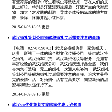
有些凉席的缝隙中寄生着螨虫等致敏原，它在人们的皮
肤上叮咬。特别是汗液浸湿凉席后，汗液产生的代谢废
物，加大了对皮肤的刺激，导致身体接触凉席的地方红
肿、瘙痒、疼痛并起小红疙瘩。
2015-01-06 18:05 更新
武汉婚礼策划公司提醒您婚礼过后需要注意的事项
【电话：027-87598763】武汉金盛婚典是一家集婚庆，
庆典，影视于一体的综合型文化传播公司，提供武汉特
色婚礼、武汉婚车租赁、武汉新娘化妆等服务，是拥有
丰富经验的武汉婚庆公司，武汉婚庆选择鑫金盛，我们
会为您打造独一无二的婚礼！欢迎来电咨询！ 武汉婚礼
策划公司提醒您婚礼过后需要注意的事项。追求罗曼蒂
克的爱情生活，对婚姻生活有过高要求，期望新婚的甜
蜜与和谐永远保持下去。
2014-01-09 09:16 更新
武汉seo优化策划文案哪家优惠，谁知道