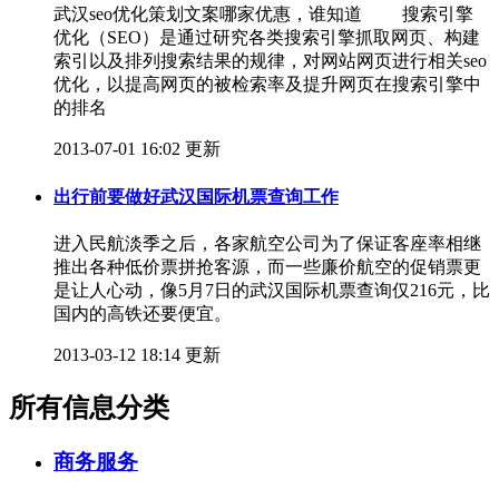
武汉seo优化策划文案哪家优惠，谁知道 搜索引擎
优化（SEO）是通过研究各类搜索引擎抓取网页、构建
索引以及排列搜索结果的规律，对网站网页进行相关seo
优化，以提高网页的被检索率及提升网页在搜索引擎中
的排名
2013-07-01 16:02 更新
出行前要做好武汉国际机票​查询工作
进入民航淡季之后，各家航空公司为了保证客座率相继
推出各种低价票拼抢客源，而一些廉价航空的促销票更
是让人心动，像5月7日的武汉国际机票​查询仅216元，比
国内的高铁还要便宜。
2013-03-12 18:14 更新
所有信息分类
商务服务