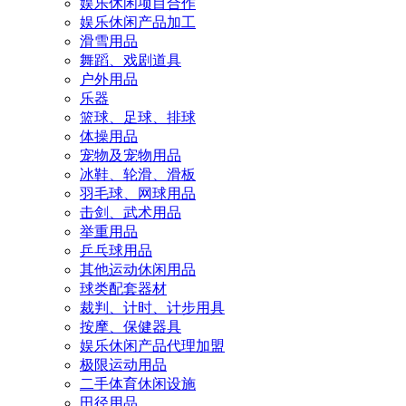
娱乐休闲项目合作
娱乐休闲产品加工
滑雪用品
舞蹈、戏剧道具
户外用品
乐器
篮球、足球、排球
体操用品
宠物及宠物用品
冰鞋、轮滑、滑板
羽毛球、网球用品
击剑、武术用品
举重用品
乒乓球用品
其他运动休闲用品
球类配套器材
裁判、计时、计步用具
按摩、保健器具
娱乐休闲产品代理加盟
极限运动用品
二手体育休闲设施
田径用品