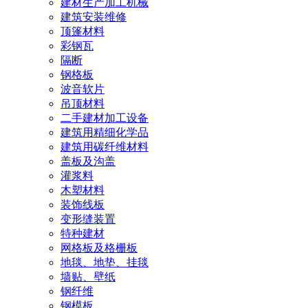
建材生产加工机械
建筑安装维修
顶篷材料
彩钢瓦
隔断
钢格板
波音软片
吊顶材料
二手建材加工设备
建筑用精细化学品
建筑用碳纤维材料
盖板及沟盖
灌浆料
木塑材料
装饰线板
变形缝装置
特种建材
网格板及格栅板
地毯、地垫、挂毯
墙贴、壁纸
钢纤维
钢模板