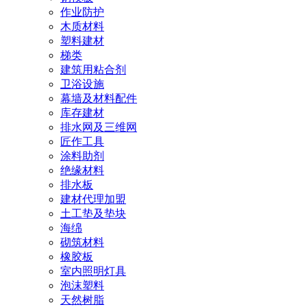
作业防护
木质材料
塑料建材
梯类
建筑用粘合剂
卫浴设施
幕墙及材料配件
库存建材
排水网及三维网
匠作工具
涂料助剂
绝缘材料
排水板
建材代理加盟
土工垫及垫块
海绵
砌筑材料
橡胶板
室内照明灯具
泡沫塑料
天然树脂