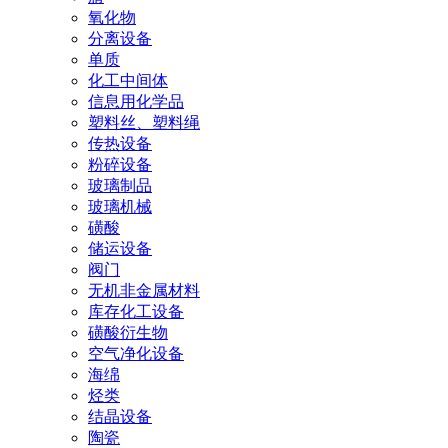
氧化物
分离设备
单质
化工中间体
信息用化学品
塑料丝、塑料绳
传热设备
粉碎设备
玻璃制品
玻璃机械
磺酸
储运设备
阀门
无机非金属材料
库存化工设备
磺酸衍生物
空气净化设备
海绵
烃类
结晶设备
陶瓷