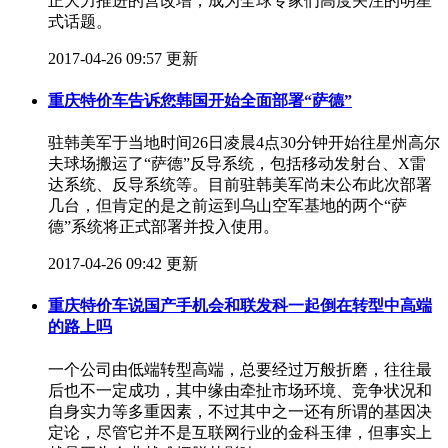
正大力推进的营改增，成为全球专家们高度关注的明星
式话题。
2017-04-26 09:57 更新
重庆特价车告诉您韩国开始全面部署“萨德”
​驻韩美军于当地时间26日凌晨4点30分钟开始往星州高尔
夫球场搬运了“萨德”反导系统，包括移动发射台、X雷
达系统、反导系统等。目前驻韩美军尚未公布此次部署
几台，但肯定的是之前运到乌山空军基地的两个“萨
德”系统将正式部署并投入使用。​
2017-04-26 09:42 更新
重庆特价车说国产手机会和联发科一起倒在转型中高端
的路上吗
​一个公司由低端转型高端，总要经过万般折磨，往往最
后也不一定成功，其中缘由牵扯市场环境、竞争状况和
自身实力等多重因素，不过其中之一还有所谓的基因决
定论，尽管它并不是互联网行业的金科玉律，但事实上