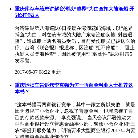
重庆库存车给您讲解台湾以“越界”为由查扣大陆渔船 开
5枪打伤2人
​台湾澎湖第八海巡队6日凌晨在澎湖花屿海域，以“越界
捕鱼”为由，对在该海域的大陆广东籍渔船实施“射击遏
阻”，造成船上两名船员受伤，目前受伤船员已被送医治
疗。台湾《联合报》报道称，因渔船“拒不停船”，“阻止
执勤人员登船检查”，因此被使用“非致命性”武器射击5
发示警。
2017-05-07 08:22 更新
重庆运损车告诉您李克强为何一再向金融业人士推荐这
本书？
​“这本书描写两家银行竞争，其中一家之所以失败，就是
因为忽视了小微企业，忽视了普惠金融，也就忽视了自
己的存款贷款来源。”李克强说。 当天会议部署推动大
中型商业银行设立普惠金融事业部，聚焦小微企业和“三
农”等提升服务能力；明确要求大型商业银行2017年内要
完成普惠金融事业部设立。