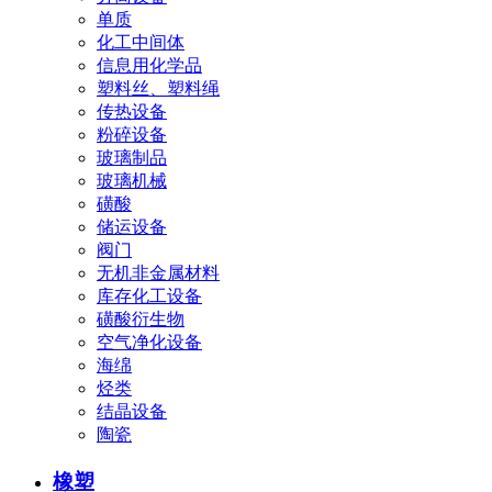
单质
化工中间体
信息用化学品
塑料丝、塑料绳
传热设备
粉碎设备
玻璃制品
玻璃机械
磺酸
储运设备
阀门
无机非金属材料
库存化工设备
磺酸衍生物
空气净化设备
海绵
烃类
结晶设备
陶瓷
橡塑