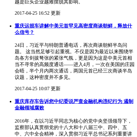
越是巨头企业越难摆脱其影响。
2017-04-25 16:52 更新
重庆运损车讲解中美元首罕见高密度商谈朝鲜，释放什
么信号？
24日，习近平与特朗普通电话，再次商谈朝鲜半岛问
题。 这当然足够引起重视。不仅是因为最近以来围绕半
岛各方剑拔弩张的紧张气氛，更是因为这是中美元首相
当不寻常的高频度通话——进入4月，一次在美国的庄园
会晤，半个月内两次通话，两国元首已经三次商谈半岛
议题，这种密度并不多见。
2017-04-25 10:07 更新
重庆库存车告诉您中纪委说严查金融机构违纪行为 遏制
金融领域腐败
2016年，在以习近平同志为核心的党中央坚强领导下，
监察部认真贯彻党的十八大和十八届三中、四中、五
中、六中全会精神，深入贯彻习近平总书记系列重要讲