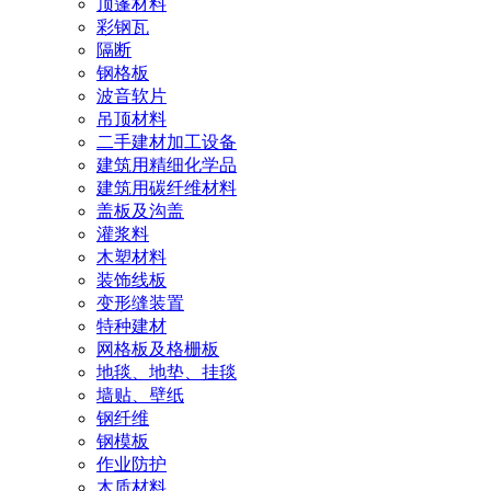
顶篷材料
彩钢瓦
隔断
钢格板
波音软片
吊顶材料
二手建材加工设备
建筑用精细化学品
建筑用碳纤维材料
盖板及沟盖
灌浆料
木塑材料
装饰线板
变形缝装置
特种建材
网格板及格栅板
地毯、地垫、挂毯
墙贴、壁纸
钢纤维
钢模板
作业防护
木质材料