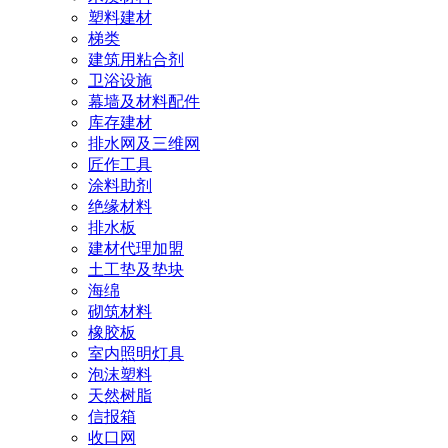
塑料建材
梯类
建筑用粘合剂
卫浴设施
幕墙及材料配件
库存建材
排水网及三维网
匠作工具
涂料助剂
绝缘材料
排水板
建材代理加盟
土工垫及垫块
海绵
砌筑材料
橡胶板
室内照明灯具
泡沫塑料
天然树脂
信报箱
收口网