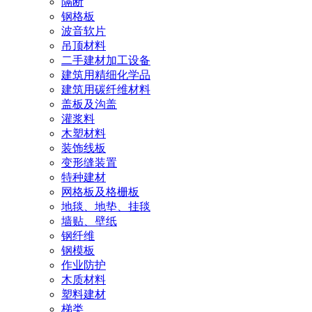
隔断
钢格板
波音软片
吊顶材料
二手建材加工设备
建筑用精细化学品
建筑用碳纤维材料
盖板及沟盖
灌浆料
木塑材料
装饰线板
变形缝装置
特种建材
网格板及格栅板
地毯、地垫、挂毯
墙贴、壁纸
钢纤维
钢模板
作业防护
木质材料
塑料建材
梯类