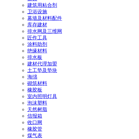
建筑用粘合剂
卫浴设施
幕墙及材料配件
库存建材
排水网及三维网
匠作工具
涂料助剂
绝缘材料
排水板
建材代理加盟
土工垫及垫块
海绵
砌筑材料
橡胶板
室内照明灯具
泡沫塑料
天然树脂
信报箱
收口网
橡胶管
煤气表