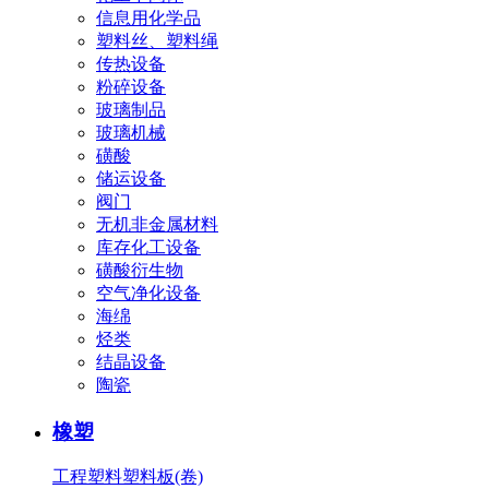
信息用化学品
塑料丝、塑料绳
传热设备
粉碎设备
玻璃制品
玻璃机械
磺酸
储运设备
阀门
无机非金属材料
库存化工设备
磺酸衍生物
空气净化设备
海绵
烃类
结晶设备
陶瓷
橡塑
工程塑料
塑料板(卷)