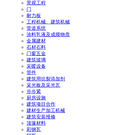
景观工程
门
耐力板
工程机械、建筑机械
管道系统
涂料乳液及成膜物质
金属建材
石材石料
门窗五金
建筑玻璃
采暖设备
管件
建筑用抗裂添加剂
采光板及采光瓦
步步紧
厨房设施
建筑项目合作
建材生产加工机械
建筑安装维修
顶篷材料
彩钢瓦