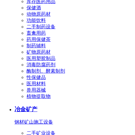
库存医药用品
保健酒
动物原药材
功能饮料
二手制药设备
畜禽用药
药用保健茶
制药辅料
矿物原药材
医用塑胶制品
消毒防腐药剂
酶制剂、酵素制剂
性保健品
医用材料
兽用器械
植物提取物
冶金矿产
钢材
矿山施工设备
二手矿业设备