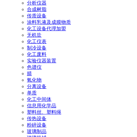
分析仪器
合成树脂
传质设备
涂料乳液及成膜物质
化工设备代理加盟
无机盐
化工仪表
制冷设备
化工废料
实验仪器装置
色谱仪
腈
氧化物
分离设备
单质
化工中间体
信息用化学品
塑料丝、塑料绳
传热设备
粉碎设备
玻璃制品