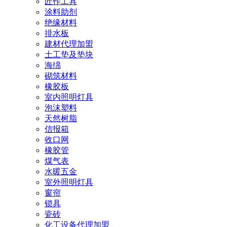
匠作工具
涂料助剂
绝缘材料
排水板
建材代理加盟
土工垫及垫块
海绵
砌筑材料
橡胶板
室内照明灯具
泡沫塑料
天然树脂
信报箱
收口网
橡胶管
煤气表
水暖五金
室外照明灯具
窗帘
锁具
瓷砖
化工设备代理加盟