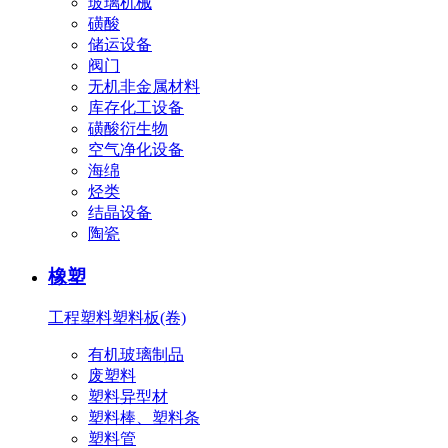
玻璃机械
磺酸
储运设备
阀门
无机非金属材料
库存化工设备
磺酸衍生物
空气净化设备
海绵
烃类
结晶设备
陶瓷
橡塑
工程塑料
塑料板(卷)
有机玻璃制品
废塑料
塑料异型材
塑料棒、塑料条
塑料管