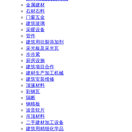
金属建材
石材石料
门窗五金
建筑玻璃
采暖设备
管件
建筑用抗裂添加剂
采光板及采光瓦
步步紧
厨房设施
建筑项目合作
建材生产加工机械
建筑安装维修
顶篷材料
彩钢瓦
隔断
钢格板
波音软片
吊顶材料
二手建材加工设备
建筑用精细化学品