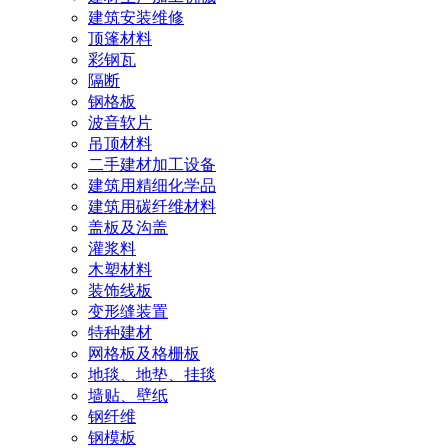
建筑安装维修
顶篷材料
彩钢瓦
隔断
钢格板
波音软片
吊顶材料
二手建材加工设备
建筑用精细化学品
建筑用碳纤维材料
盖板及沟盖
灌浆料
木塑材料
装饰线板
变形缝装置
特种建材
网格板及格栅板
地毯、地垫、挂毯
墙贴、壁纸
钢纤维
钢模板