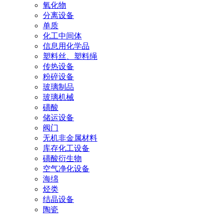
氧化物
分离设备
单质
化工中间体
信息用化学品
塑料丝、塑料绳
传热设备
粉碎设备
玻璃制品
玻璃机械
磺酸
储运设备
阀门
无机非金属材料
库存化工设备
磺酸衍生物
空气净化设备
海绵
烃类
结晶设备
陶瓷