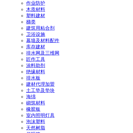
作业防护
木质材料
塑料建材
梯类
建筑用粘合剂
卫浴设施
幕墙及材料配件
库存建材
排水网及三维网
匠作工具
涂料助剂
绝缘材料
排水板
建材代理加盟
土工垫及垫块
海绵
砌筑材料
橡胶板
室内照明灯具
泡沫塑料
天然树脂