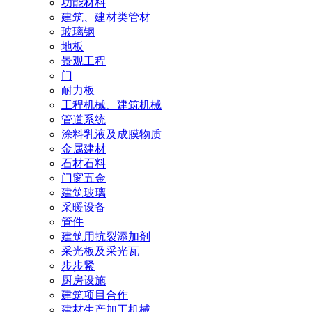
功能材料
建筑、建材类管材
玻璃钢
地板
景观工程
门
耐力板
工程机械、建筑机械
管道系统
涂料乳液及成膜物质
金属建材
石材石料
门窗五金
建筑玻璃
采暖设备
管件
建筑用抗裂添加剂
采光板及采光瓦
步步紧
厨房设施
建筑项目合作
建材生产加工机械