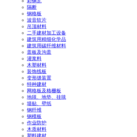
彩钢瓦
隔断
钢格板
波音软片
吊顶材料
二手建材加工设备
建筑用精细化学品
建筑用碳纤维材料
盖板及沟盖
灌浆料
木塑材料
装饰线板
变形缝装置
特种建材
网格板及格栅板
地毯、地垫、挂毯
墙贴、壁纸
钢纤维
钢模板
作业防护
木质材料
塑料建材