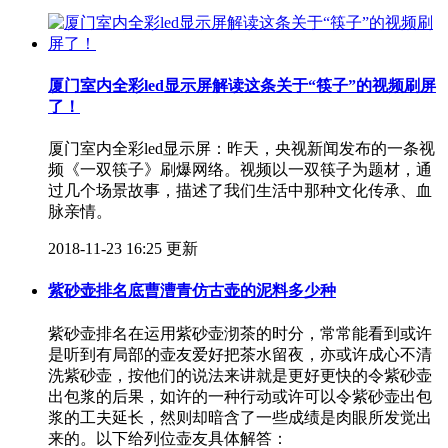
厦门室内全彩led显示屏解读这条关于“筷子”的视频刷屏
了！
厦门室内全彩led显示屏：昨天，央视新闻发布的一条视
频《一双筷子》刷爆网络。视频以一双筷子为题材，通
过几个场景故事，描述了我们生活中那种文化传承、血
脉亲情。
2018-11-23 16:25 更新
紫砂壶排名底曹漕青仿古壶的泥料多少种
紫砂壶排名在运用紫砂壶沏茶的时分，常常能看到或许
是听到有局部的壶友爱好把茶水留夜，亦或许成心不清
洗紫砂壶，按他们的说法来讲就是更好更快的令紫砂壶
出包浆的后果，如许的一种行动或许可以令紫砂壶出包
浆的工夫延长，然则却暗含了一些成绩是肉眼所发觉出
来的。以下给列位壶友具体解答：