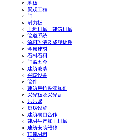
地板
景观工程
门
耐力板
工程机械、建筑机械
管道系统
涂料乳液及成膜物质
金属建材
石材石料
门窗五金
建筑玻璃
采暖设备
管件
建筑用抗裂添加剂
采光板及采光瓦
步步紧
厨房设施
建筑项目合作
建材生产加工机械
建筑安装维修
顶篷材料