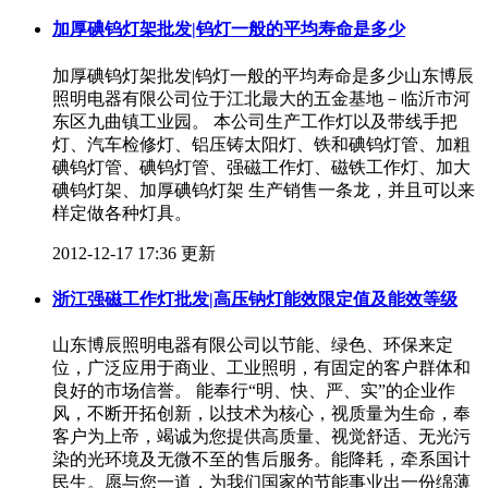
加厚碘钨灯架批发|钨灯一般的平均寿命是多少
加厚碘钨灯架批发|钨灯一般的平均寿命是多少山东博辰
照明电器有限公司位于江北最大的五金基地－临沂市河
东区九曲镇工业园。 本公司生产工作灯以及带线手把
灯、汽车检修灯、铝压铸太阳灯、铁和碘钨灯管、加粗
碘钨灯管、碘钨灯管、强磁工作灯、磁铁工作灯、加大
碘钨灯架、加厚碘钨灯架 生产销售一条龙，并且可以来
样定做各种灯具。
2012-12-17 17:36 更新
浙江强磁工作灯批发|高压钠灯能效限定值及能效等级
山东博辰照明电器有限公司以节能、绿色、环保来定
位，广泛应用于商业、工业照明，有固定的客户群体和
良好的市场信誉。 能奉行“明、快、严、实”的企业作
风，不断开拓创新，以技术为核心，视质量为生命，奉
客户为上帝，竭诚为您提供高质量、视觉舒适、无光污
染的光环境及无微不至的售后服务。能降耗，牵系国计
民生。愿与您一道，为我们国家的节能事业出一份绵薄