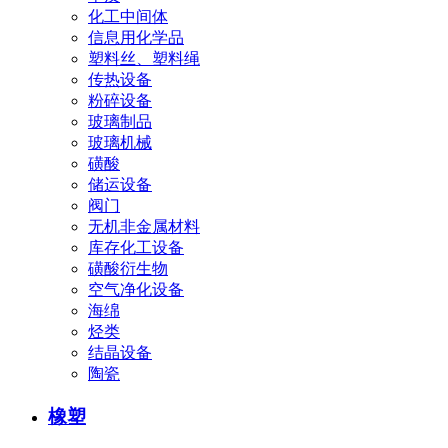
化工中间体
信息用化学品
塑料丝、塑料绳
传热设备
粉碎设备
玻璃制品
玻璃机械
磺酸
储运设备
阀门
无机非金属材料
库存化工设备
磺酸衍生物
空气净化设备
海绵
烃类
结晶设备
陶瓷
橡塑