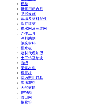
梯类
建筑用粘合剂
卫浴设施
幕墙及材料配件
库存建材
排水网及三维网
匠作工具
涂料助剂
绝缘材料
排水板
建材代理加盟
土工垫及垫块
海绵
砌筑材料
橡胶板
室内照明灯具
泡沫塑料
天然树脂
信报箱
收口网
橡胶管