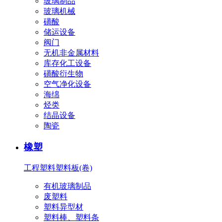
玻璃制品
玻璃机械
磺酸
储运设备
阀门
无机非金属材料
库存化工设备
磺酸衍生物
空气净化设备
海绵
烃类
结晶设备
陶瓷
橡塑
工程塑料
塑料板(卷)
有机玻璃制品
废塑料
塑料异型材
塑料棒、塑料条