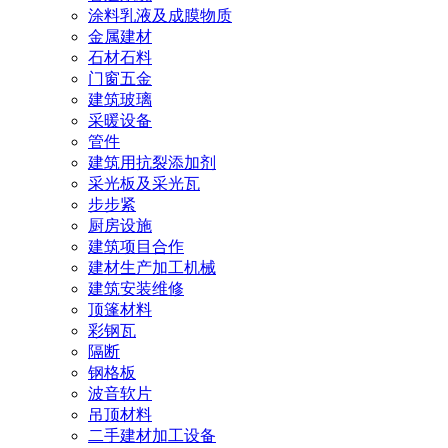
涂料乳液及成膜物质
金属建材
石材石料
门窗五金
建筑玻璃
采暖设备
管件
建筑用抗裂添加剂
采光板及采光瓦
步步紧
厨房设施
建筑项目合作
建材生产加工机械
建筑安装维修
顶篷材料
彩钢瓦
隔断
钢格板
波音软片
吊顶材料
二手建材加工设备