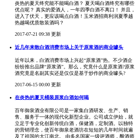
炎热的夏天终究能不能喝白酒？ 夏天喝白酒终究有哪些
优点呢？ 真实的爱酒人，一年四季白酒不离口！ 并且，
进入了伏天，更应该喝点白酒！玉米酒招商利润夏季越
热越喝优质散装酒吗？​
2017-07-21 09:38 更新
近几年来散白酒消费市场上关于原浆酒的商业噱头
近年以来，白酒消费市场上兴起“原浆酒”热。不少酒企
纷纷推出品牌“原浆酒”。那么，究竟什么是原浆酒?原浆
酒究竟是名副其实还是仅仅是基于炒作的商业噱头?
2017-06-15 00:00 更新
在炎热的夏天桶装原浆白酒如何喝
百年御泉酒业有限公司是一家集白酒研发、生产、销
售、服务于一体的现代化新型企业。公司成立伊始，就
立足于专业化创新传统白酒，保健酒，定制酒。以独特
的营销理念，使百年御泉老酒坊在短短的几年时间就遍
及了祖国的大江南北。 由多名国家一级评酒师，酿酒师