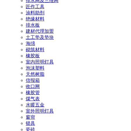
排水网及三维网
匠作工具
涂料助剂
绝缘材料
排水板
建材代理加盟
土工垫及垫块
海绵
砌筑材料
橡胶板
室内照明灯具
泡沫塑料
天然树脂
信报箱
收口网
橡胶管
煤气表
水暖五金
室外照明灯具
窗帘
锁具
瓷砖