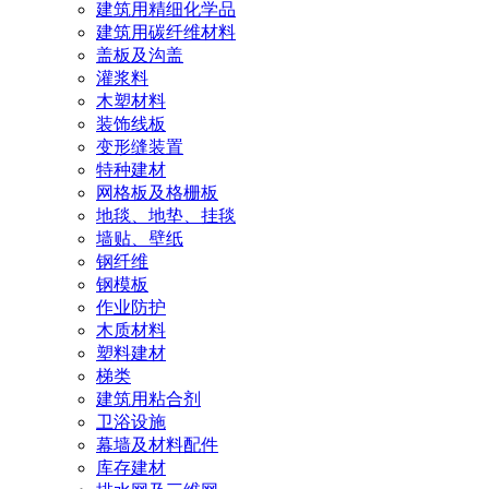
建筑用精细化学品
建筑用碳纤维材料
盖板及沟盖
灌浆料
木塑材料
装饰线板
变形缝装置
特种建材
网格板及格栅板
地毯、地垫、挂毯
墙贴、壁纸
钢纤维
钢模板
作业防护
木质材料
塑料建材
梯类
建筑用粘合剂
卫浴设施
幕墙及材料配件
库存建材