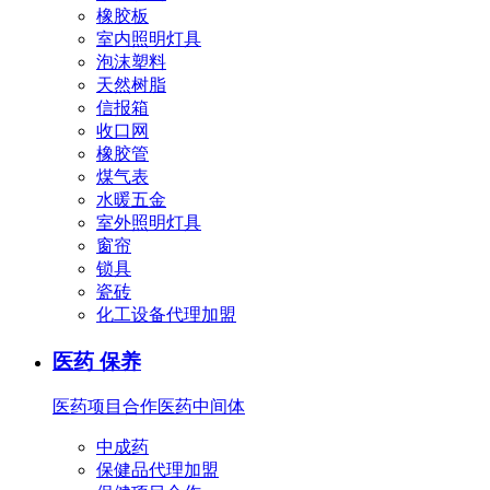
橡胶板
室内照明灯具
泡沫塑料
天然树脂
信报箱
收口网
橡胶管
煤气表
水暖五金
室外照明灯具
窗帘
锁具
瓷砖
化工设备代理加盟
医药 保养
医药项目合作
医药中间体
中成药
保健品代理加盟