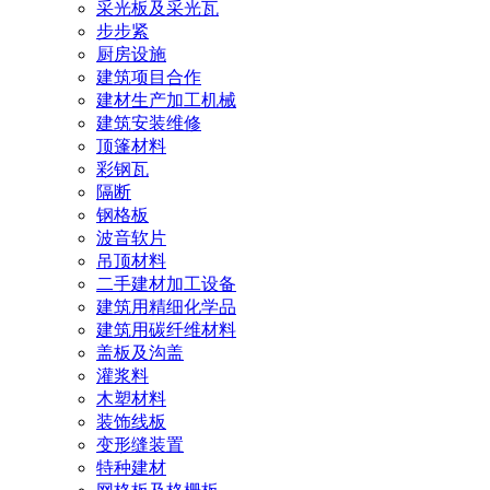
采光板及采光瓦
步步紧
厨房设施
建筑项目合作
建材生产加工机械
建筑安装维修
顶篷材料
彩钢瓦
隔断
钢格板
波音软片
吊顶材料
二手建材加工设备
建筑用精细化学品
建筑用碳纤维材料
盖板及沟盖
灌浆料
木塑材料
装饰线板
变形缝装置
特种建材