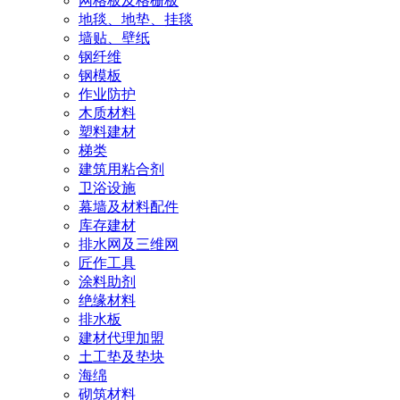
网格板及格栅板
地毯、地垫、挂毯
墙贴、壁纸
钢纤维
钢模板
作业防护
木质材料
塑料建材
梯类
建筑用粘合剂
卫浴设施
幕墙及材料配件
库存建材
排水网及三维网
匠作工具
涂料助剂
绝缘材料
排水板
建材代理加盟
土工垫及垫块
海绵
砌筑材料