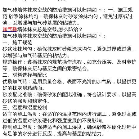
加气砖墙体抹灰空鼓的防治措施可以归纳如下： 一、施工规
范 砂浆涂抹均匀：确保抹灰时砂浆涂抹均匀，避免过厚或过
薄，以增强与加气砖基层的粘结力。
加气砖
墙体抹灰总是空鼓,怎么防治？
加气砖墙体抹灰空鼓的防治措施可以归纳如下：
一、施工规范
砂浆涂抹均匀：确保抹灰时砂浆涂抹均匀，避免过厚或过薄，
以增强与加气砖基层的粘结力。
规范操作：遵循抹灰的规范操作流程，如充分压实、及时养护
等，确保抹灰层与基层之间的紧密结合。
二、材料选择与配比
优质加气砖：选用质量合格、表面不光滑的加气砖，以提供更
好的抹灰层粘结面。
砂浆配比准确：确保砂浆的配比准确，符合设计要求，以提高
砂浆的强度和稳定性。
三、温度和湿度控制
适宜的施工温度：在适宜的温度范围内进行施工，避免过高或
过低的温度对砂浆硬化和强度发展的不良影响。
控制施工湿度：保持适当的施工湿度，确保砂浆在硬化过程中
有足够的水分进行反应，提高与基层的粘结力。