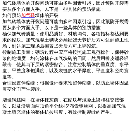
加气砖墙体的开裂问题可能由多种因素引起，因此预防开裂需
要从多个方面入手。以下是一些具体的预防措施：
如何预防
加气砖
墙体的开裂
加气砖墙体的开裂问题可能由多种因素引起，因此预防开裂需
要从多个方面入手。以下是一些具体的预防措施：
确保加气砖质量：使用品质好、材质均匀、各项指标都达到要
求的砌块。加气混凝土砌块必须经28天养护后方可达到施工现
场，到达施工现场后搁置15天后方可上墙砌筑。
控制施工质量：砌筑过程中应严格按照施工规范操作，保持砂
浆的饱满度，均匀涂抹在加气块砖的四周，然后用橡皮锤轻轻
敲击，使其与下层砖紧密贴合。注意控制墙体的垂直度、水平
度、平整度和饱满度，以及灰缝的水平厚度、平直度和竖向宽
度等。
合理设置伸缩缝：根据设计要求预留伸缩缝，以防止墙体因温
度变化而产生裂缝。
增设钢丝网：在墙体抹灰前，在砌块与混凝土梁和柱交接部
位，以及沿墙面两顶角平分线45°布设钢丝网，以提高加气混
凝土填充墙体的整体抗拉强度，有效控制裂缝的产生。